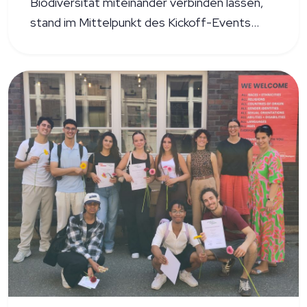
Biodiversität miteinander verbinden lassen,
stand im Mittelpunkt des Kickoff-Events
„BWimpact – Agroforst“ der
Klimaschutzstiftung Baden-Württemberg
und myclimate. Für Julia Siewert und Georg
Smolka von KlimAktiv bot die Veranstaltung
spannende Einblicke in die konkrete
Umsetzung von Agroforstsystemen für eine
klimaresiliente Landwirtschaft.