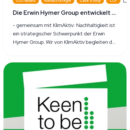
CO₂-Bilanz
Klimastrategie
Case Study
CCF
Die Erwin Hymer Group entwickelt ihre Klimastrategie in Scope 3 weiter
- gemeinsam mit KlimAktiv: Nachhaltigkeit ist
ein strategischer Schwerpunkt der Erwin
Hymer Group. Wir von KlimAktiv begleiten das
Unternehmen bereits seit vielen Jahren bei
der Treibhausgasbilanzierung (THG-
Bilanzierung) sowie beim Ausbau der
Klimastrategie