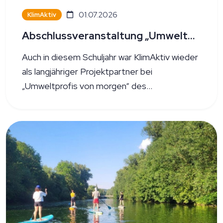
01.07.2026
KlimAktiv
Abschlussveranstaltung „Umweltprofis von morgen“
Auch in diesem Schuljahr war KlimAktiv wieder
als langjähriger Projektpartner bei
„Umweltprofis von morgen“ des
Bundesverbands Nachhaltige Wirtschaft
(BNW) dabei. Am 26.06.2026 wurden im
Impact Hub Stuttgart die Ergebnisse der
diesjährigen Nachhaltigkeitsprojekte im
Rahmen der Abschlussveranstaltung
präsentiert und ausgezeichnet.