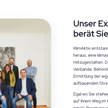
Unser E
berät Si
KlimAktiv entstan
heraus, eine klima
mitzugestalten. D
Verbände, Behörde
Ermittlung der eig
aufbauenden Stra
Egal wo Sie stehen
auf Ihrem Weg im K
initiale Beratung