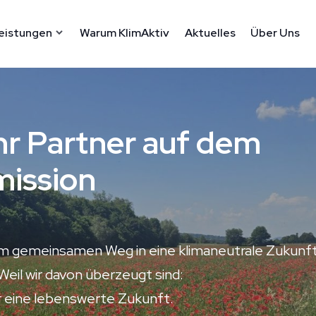
eistungen
Warum KlimAktiv
Aktuelles
Über Uns
Ihr Partner auf dem
mission
em gemeinsamen Weg in eine klimaneutrale Zukunft
Weil wir davon überzeugt sind:
r eine lebenswerte Zukunft.