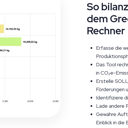
So bilanz
dem Gre
Rechner
Erfasse die we
Produktionsp
Das Tool rechn
in CO₂e-Emis
Erstelle SOLL-
Förderungen 
Identifiziere 
Lade andere P
Gewähre Auft
Einblick in die