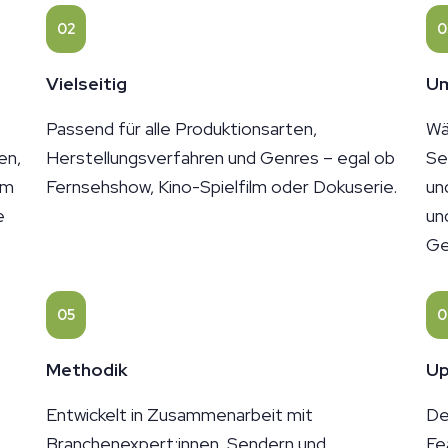
02
0
Vielseitig
U
Passend für alle Produktionsarten,
Wä
en,
Herstellungsverfahren und Genres – egal ob
Se
am
Fernsehshow, Kino-Spielfilm oder Dokuserie.
un
e
un
Ge
05
0
Methodik
Up
Entwickelt in Zusammenarbeit mit
De
Branchenexpert:innen, Sendern und
Fe