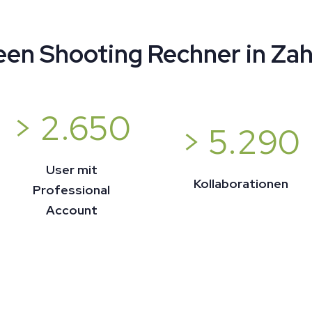
een Shooting Rechner in Zah
> 2.650
> 5.290
User mit
Kollaborationen
Professional
Account