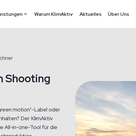
eistungen
Warum KlimAktiv
Aktuelles
Über Uns
chner
n Shooting
green motion“-Label oder
nhalten? Der KlimAktiv
 All-in-one-Tool für die
sehproduktion.