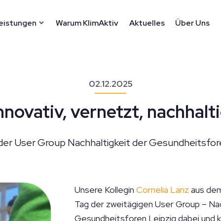
eistungen
Warum KlimAktiv
Aktuelles
Über Uns
02.12.2025
nnovativ, vernetzt, nachhalt
 der User Group Nachhaltigkeit der Gesundheitsfore
Unsere Kollegin
Cornelia Lanz
aus dem
Tag der zweitägigen User Group – Nac
Gesundheitsforen Leipzig dabei und k