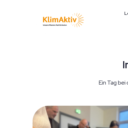
L
I
Ein Tag bei