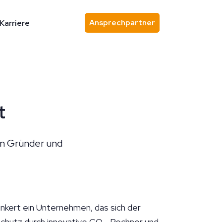
Ansprechpartner
Karriere
Ansprechpartner finden
t
em Gründer und
kert ein Unternehmen, das sich der
schutz durch innovative CO₂-Rechner und