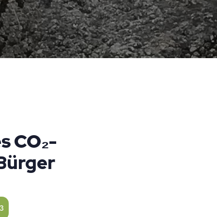
es CO₂-
Bürger
3