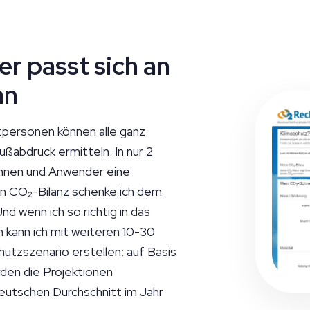
r passt sich an
an
tpersonen können alle
ganz
ßabdruck ermitteln. In nur 2
innen und Anwender eine
rten CO₂-Bilanz schenke ich dem
nd wenn ich so richtig in das
kann ich mit weiteren 10-30
chutzszenario erstellen:
auf Basis
rden die Projektionen
Deutschen Durchschnitt im Jahr