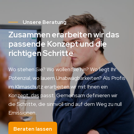
Unsere Beratung
Zusammen erarbeiten wir das
passende Konzept und die
richtigen Schritte
Wo stehen Sie? Wo wollen Sie hin? Wo liegt Ihr
Potenzial, wo lauern Unabwägbarkeiten? Als Profis
im Klimaschutz erarbeiten wir mit Ihnen ein
Konzept, das passt. Gemeinsam definieren wir
die Schritte, die sinnvoll sind auf dem Weg zu null
Emissionen.
Beraten lassen